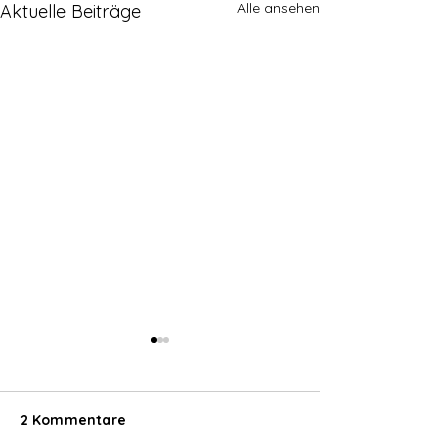
Alle ansehen
Aktuelle Beiträge
Bautagebuch
Hier möchte ich euch einen
Eindruck geben, was es alles
2 Kommentare
so für to do‘s gibt. Bereits