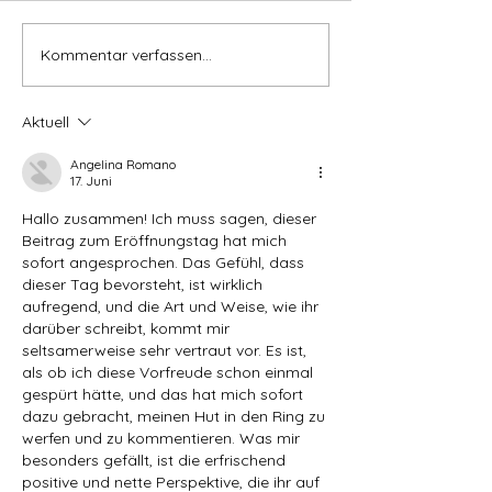
erledigt: Brennofen bestellt
Räumlichkeiten angemietet
Kommentar verfassen...
Was bedeutet 
Nutzungsänderungsantrag
eigentlich Kera
gestellt und 9 Wochen die
bemalen?
Aktuell
Bewilligun
Angelina Romano
17. Juni
Hallo zusammen! Ich muss sagen, dieser 
Beitrag zum Eröffnungstag hat mich 
sofort angesprochen. Das Gefühl, dass 
dieser Tag bevorsteht, ist wirklich 
aufregend, und die Art und Weise, wie ihr 
darüber schreibt, kommt mir 
seltsamerweise sehr vertraut vor. Es ist, 
als ob ich diese Vorfreude schon einmal 
gespürt hätte, und das hat mich sofort 
dazu gebracht, meinen Hut in den Ring zu 
werfen und zu kommentieren. Was mir 
besonders gefällt, ist die erfrischend 
positive und nette Perspektive, die ihr auf 