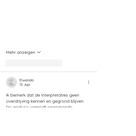
Mehr anzeigen
Gefällt mir
Antworten
Elwanda
13. Apr.
Ik bemerk dat de interpretaties geen 
overdrijving kennen en gegrond blijven. 
De analyse vermijdt ongegronde 
gevolgtrekkingen. De website biedt 
diepere thematische achtergrond over 
de kwestie. Betrokkenheidsmodellen 
worden gecontextualiseerd via 