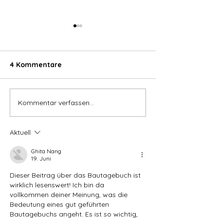
4 Kommentare
Kommentar verfassen...
Was bedeutet es
Unser Eröffnu
eigentlich Keramik zu
steht fest!
bemalen?
Aktuell
Ghita Nang
19. Juni
Dieser Beitrag über das Bautagebuch ist 
wirklich lesenswert! Ich bin da 
vollkommen deiner Meinung, was die 
Bedeutung eines gut geführten 
Bautagebuchs angeht. Es ist so wichtig, 